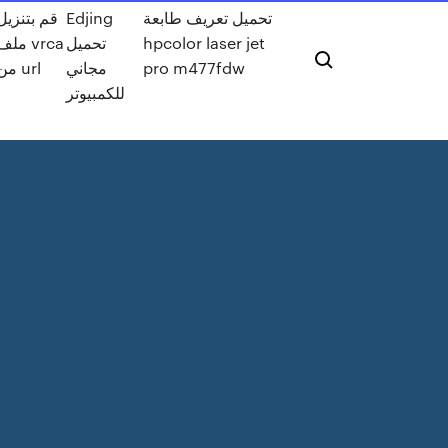
قم بتنزيل
Edjing
تحميل تعريف طابعة
مل vrca
تحميل
hpcolor laser jet
من url
مجاني
pro m477fdw
للكمبيوتر