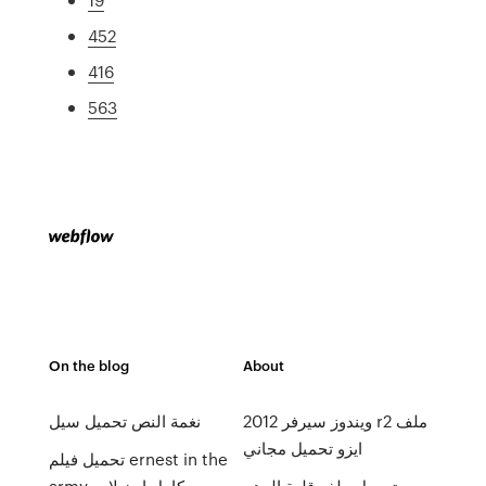
452
416
563
On the blog
About
ويندوز سيرفر 2012 r2 ملف
نغمة النص تحميل سيل
ايزو تحميل مجاني
تحميل فيلم ernest in the
تحميل ملف قلعة الوهم
army كامل اون لاين