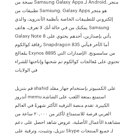
نسخة من Samsung Galaxy Apps لـ Android. متجر
تطبيقات من Samsung. Galaxy Apps هو متجر
إلكتروني للتطبيقات الخاصة بأنظمة الأندرويد، والذي
يمكنك من في حالة أنك لا تعرف، هاتف Samsung
Galaxy Note 8 يأتي بإصدارين، أحدهم يحتوي على
رقاقة كوالكوم Snapdragon 835 أما الآخر فيأتي
بمُعالج Exynos 8895 من سامسونج. الإصدارات التي
تحتوي على مُعالجات كوالكوم تم شحنها وإتاحتها للشراء
في الولايات
قم بتنزيل shahid على الكمبيوتر بإستخدام جهاز مقلد
أندروز memu.استمتع بمتعة اللعب على الشاشة
الكبيرة. تقدم منصة الترفيه الأكثر شهرةً في العالم
العربي فرصة للاستمتاع لأكثر من ٢٠,٠٠٠ ساعة من
مشاهدة الأعمال الأصلية، عروض شاهد احصل على دعم
تنزيل، وتثبيت، وترقية على Skype لـ جميع المنتجات