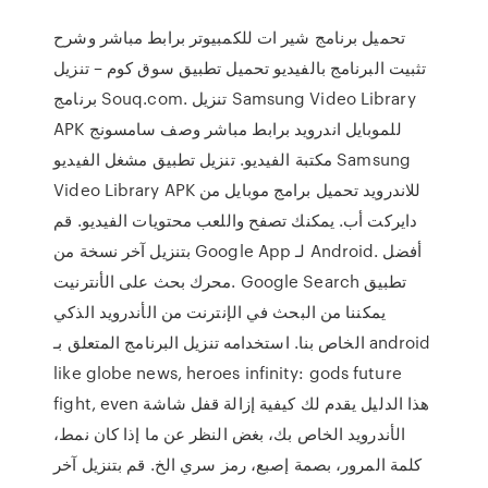
تحميل برنامج شير ات للكمبيوتر برابط مباشر وشرح
تثبيت البرنامج بالفيديو تحميل تطبيق سوق كوم – تنزيل
برنامج Souq.com. تنزيل Samsung Video Library
APK للموبايل اندرويد برابط مباشر وصف سامسونج
مكتبة الفيديو. تنزيل تطبيق مشغل الفيديو Samsung
Video Library APK للاندرويد تحميل برامج موبايل من
دايركت أب. يمكنك تصفح واللعب محتويات الفيديو. قم
بتنزيل آخر نسخة من Google App لـ Android. أفضل
محرك بحث على الأنترنيت. Google Search تطبيق
يمكننا من البحث في الإنترنت من الأندرويد الذكي
الخاص بنا. استخدامه تنزيل البرنامج المتعلق بـ android
like globe news, heroes infinity: gods future
fight, even هذا الدليل يقدم لك كيفية إزالة قفل شاشة
الأندرويد الخاص بك، بغض النظر عن ما إذا كان نمط،
كلمة المرور، بصمة إصبع، رمز سري الخ. قم بتنزيل آخر