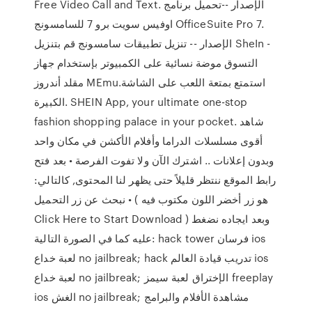
Free Video Call and Text. الإصدار --تحميل برنامج
اوفيس سويت برو 7 للسامسونج OfficeSuite Pro 7.
الإصدار -- تنزيل تطبيقات سامسونج قم بتنزيل SheIn -
التسوق موضة نسائية على الكمبيوتر بإستخدام جهاز
مقلد أندروز MEmu.استمتع بمتعة اللعب على الشاشة
الكبيرة. SHEIN App, your ultimate one-stop
fashion shopping palace in your pocket. شاهد
أقوى مسلسلات الدراما وأفلام الأكشن في مكان واحد
وبدون إعلانات .. اشترك الآن ولا تفوت الفرصة • بعد فتح
رابط الموقع ننتظر قليلاً حتى يظهر لنا المحتوى, كالتالي:
• نبحث عن زر التحميل ( هو زر أخضر اللون مكتوب فيه
Click Here to Start Download ) وبعد ايجاده نضغط
عليه كما في الصورة التالية: hack tower فرسان ios
لعبة خداع no jailbreak; hack تدريب قيادة العالم ios
لعبة خداع no jailbreak; الإختراق لعبة سيمز freeplay
ios الغش no jailbreak; مشاهدة الأفلام والبرامج