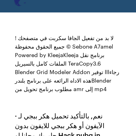
لا بد من تفعيل الجافا سكربت في متصفحك !
جميع الحقوق محفوظة © Sebone A7amel
Powered by KleejaKleeja برنامج نقل
الملفات كامل بالسيريل TeraCopy3.6
Blender Grid Modeler Addon رجاءااا توفير
هذه الاداه الرائعه على برنامج بلندرBlender
مطلوب برنامج تحويل من amr إلى mp4
· نعم, بالتأكيد تحميل هكر ببجي لـ
الآيفون أو هكر ببجي للايفون بدون
جلبريك مجانا او Hack pubg in