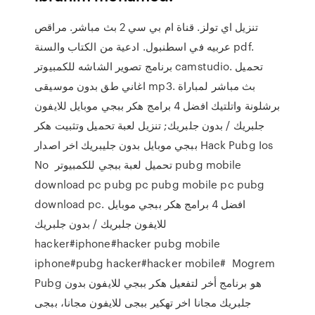
تنزيل اي تولز. قناة ام بي سي 2 بث مباشر. مراقص
عربيه في اسطنبول. ادعية من الكتاب والسنة pdf.
برنامج تصوير الشاشه للكمبيوتر camstudio. تحميل
اغاني طق بدون موسيقى mp3. بث مباشر لمباراة
برشلونة واتلتيك افضل 4 برامج هكر ببجي موبايل للايفون
جلبريك / بدون جلبريك; تنزيل لعبة تحميل وتثبيت هكر
ببجي موبايل بدون جليبريك اخر اصدار Hack Pubg Ios
No تحميل لعبة ببجي للكمبيوتر pubg mobile
download pc pubg pc pubg mobile pc pubg
download pc. افضل 4 برامج هكر ببجي موبايل
للايفون جلبريك / بدون جلبريك
hacker#iphone#hacker pubg mobile
iphone#pubg hacker#hacker mobile# Mogrem
Pubg هو برنامج أخر لتفعيل هكر ببجي للايفون بدون
جلبريك مجانا اخر تهكير ببجى للايفون مجانا، ببجى