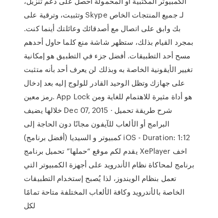
الكمبيوتر المكتبية او المحمولة احصل على دعم تنزيل،
وتثبيت، وترقية على Skype لـ جميع المنتجات الخاص
بك وابق على اتصال مع أصدقائك وعائلتك أينما كنت.
بمجرد القيام بذلك، ستظهر شاشة منع كلما حاول أحدهم
مسح أحد التطبيقات. أفضل جزء في التطبيق هو إمكانية
تغيير الأيقونية الخاصة به وبذلك لن يعرف أحد بأنه متثبت
على جهازك وتظل الوحيد القادر للولوج إليه بعد إدخال
رمز معين. App Lock هو أداة مثيرة للاهتمام للغاية ومن
خلالها يضيف Dec 07, 2015 · شرح طريقة تحميل
البرامج أو الألعاب للآيفون مجانًا دون الحاجة إلى
كمبيوتر و السيديا (أفضل برنامج) iOS - Duration: 1:12
يقدم لكم موقع “حملها” تحميل برنامج XePlayer اخف
برنامج لمحاكاة نظام الأندرويد على أجهزة الكمبيوتر التي
تعمل بنظام الويندوز، لذا يُصبح إستخدام التطبيقات
الخاصة بالأندرويد وكافة الألعاب المختلفة متاحة تمامًا
لكل