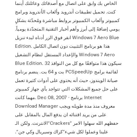
الخاص بك وابق على اتصال مع أصدقائك وعائلتك أينما
كنت. تحميل تطبيقات أندرويد وألعاب الأندرويد وبرامج
كمبيوتر وألعاب الكمبيوتر بروابط مباشرة ومُحدّثة بشكلٍ
يومي إضافةً إلى أبرز وأهم أخبار التقنية المتجدّدة يومياً.
انقر فوق الزر أدناه لبدء تنزيل Windows 7 Aero Blue
Edition. هذا هو برنامج التثبيت دون اتصال الكامل
والإعداد المستقل لنظام التشغيل Windows 7 Aero
Blue Edition. سيكون هذا متوافقًا مع كل من النوافذ 32
بت و 64 بت. ينضم برنامج PCSpeedUp لقائمة برامج
صيانة الويندوز، حيث أنه يحتوي على أدوات كثيرة تعمل
على حل جميع المشكلات التي تتواجد بأي جهاز كمبيوتر
مهما كانت. Dec 08, 2007 · برنامج Internet
Download Manager معروف منذ مدة طويله ويجب
على من يريد اقتنائه ان يدفع المال بالمقابل على
الانترنت. ولكن الـ”Crackers” حفظهم الله سهلوا الامر
علينا وعملوا لكل شيء”كراك وسيريال وكي جن”.