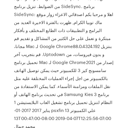
من الضوابط. تنزيل برنامج SideSync. برنامج
SideSync: اهلا و مرحبا بكم اصدقائي الاعزاء زوار موقع
ماك توبيا الكرام, ظهرت بالفترة الاخيرة العديد من
البرامج و التطبيقات ذات الطابع المختلف و بأفكار
مبتكرة و تعمل على حل الكثير من المشاكل و تقديم ‫قم
بنتزيل Google Chrome88.0.4324.192 لـ Mac مجانا،
و بدون فيروسات، من Uptodown. قم بتجريب آخر
إصدار من Google Chrome2021 لـ Mac تحميل برنامج
سامسونج كيز 3 للكمبيوتر حيث يمكن توصيل الهاتف
بالكمبيوتر من اجل إجراء العمليات المختلفة عليه مثل
نقل الملفات ومزامنة الأسماء. كما يمكن الاستفادة من
برنامج Samsung Kies 3 في تحديث برنامج الهاتف أو
النظام لتنزيل تحميل برنامج تشغيل العاب البلايستيشن 1
علي الكمبيوتر psxfin 13 يناير 2017 2017-01-
13T00:47:00-08:00 2019-04-07T12:25:56-07:00
محمد جمال