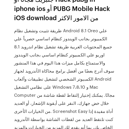
iphone ios أو PUBG Mobile Hack
iOS download من الامور الاكثر
طريقة تثبيت وتشغيل نظام Android 8.1 Oreo علي
الكمبيوتر بجانب الويندوز كنظام اساسي حصرياً علي
جميع المحتويات العربية طريقة تشغيل نظام اندرويد 8.1
اوريو علي الكمبيوتر كنظام اساسي بجانب الويندوز
والاستمتاع بكامل ميزات هذا اليوم في هذا المنشور
سوف أدرج بعضًا من أفضل برامج محاكاة الأندرويد لجهاز
الكمبيوتر الشخصي لتشغيل تطبيقات وألعاب Android
على نظامي التشغيل Windows 7،8،10 و Mac
Computer مجانًا. يمكنك إختيار إلتقاط لقطة شاشة من
خلال خض جهازك، النقر على أيقونة الإشعار، أو العديد
من الخيارات الأخرى. Screenshot Easy أداة مفيدة إذا
كنت تلتقط العديد من لقطات الشاشة بواسطة الآندرويد
الخاص بك، بما أنه يقدم لك المزيد من الخيارات والمزيد